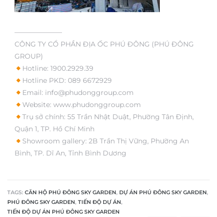
———————
CÔNG TY CỔ PHẦN ĐỊA ỐC PHÚ ĐÔNG (PHÚ ĐÔNG
GROUP)
Hotline:
1900.2929.39
Hotline PKD:
089 6672929
Email:
info@phudonggroup.com
Website:
www.phudonggroup.com
Trụ sở chính: 55 Trần Nhật Duật, Phường Tân Định,
Quận 1, TP. Hồ Chí Minh
Showroom gallery: 2B Trần Thị Vững, Phường An
Bình, TP. Dĩ An, Tỉnh Bình Dương
TAGS:
CĂN HỘ PHÚ ĐÔNG SKY GARDEN
,
DỰ ÁN PHÚ ĐÔNG SKY GARDEN
,
PHÚ ĐÔNG SKY GARDEN
,
TIẾN ĐỘ DỰ ÁN
,
TIẾN ĐỘ DỰ ÁN PHÚ ĐÔNG SKY GARDEN