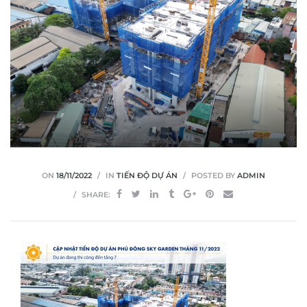
ON
18/11/2022
IN
TIẾN ĐỘ DỰ ÁN
POSTED BY
ADMIN
SHARE: