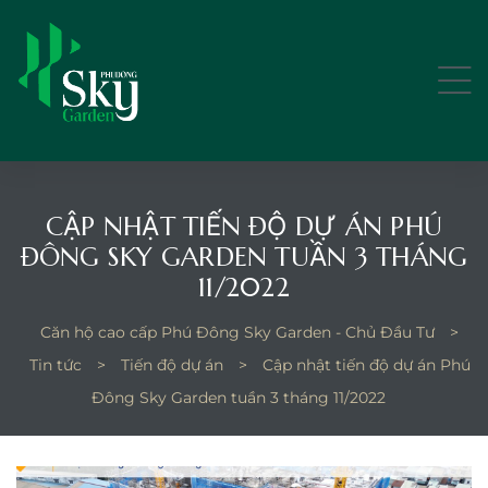
CẬP NHẬT TIẾN ĐỘ DỰ ÁN PHÚ
ếp kín
ĐÔNG SKY GARDEN TUẦN 3 THÁNG
11/2022
p kín 9-
Căn hộ cao cấp Phú Đông Sky Garden - Chủ Đầu Tư
>
Tin tức
>
Tiến độ dự án
>
Cập nhật tiến độ dự án Phú
Đông Sky Garden tuần 3 tháng 11/2022
bếp mở