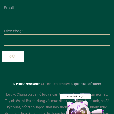
Email
Điện thoại:
© PHUDONGGROUP.
ALL RIGHTS RESERVED.
QUY ĐỊNH SỬ DỤNG
Lưu ý: Chúng tôi đã nỗ lực và cẩn trọng để hoàn thiện tài liệu này.
Tuy nhiên tài liệu chỉ dùng với mục đích tham khảo. Hình ảnh, sơ đồ
kỹ thuật, bố trí nội ngoại thất hay thông tin mô tả chỉ nhằm mục
đích minh họa, không phải là thông tin hiện thực hay cam kết pháp