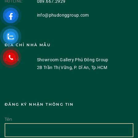
HOTLINE:
089.667.2929
E-MAIL:
info@phudonggroup.com
ĐỊA CHỈ NHÀ MẪU
ĐỊA CHỈ:
Showroom Gallery Phú Đông Group
2B Trần Thị Vững, P. Dĩ An, Tp.HCM
ĐĂNG KÝ NHẬN THÔNG TIN
Tên