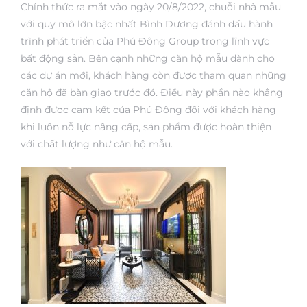
Chính thức ra mắt vào ngày 20/8/2022, chuỗi nhà mẫu
với quy mô lớn bậc nhất Bình Dương đánh dấu hành
trình phát triển của Phú Đông Group trong lĩnh vực
bất động sản. Bên cạnh những căn hộ mẫu dành cho
các dự án mới, khách hàng còn được tham quan những
căn hộ đã bàn giao trước đó. Điều này phần nào khẳng
định được cam kết của Phú Đông đối với khách hàng
khi luôn nỗ lực nâng cấp, sản phẩm được hoàn thiện
với chất lượng như căn hộ mẫu.