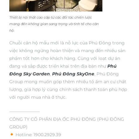
Thiết bị nội thất cao cấp từ các đối tác chiến lược
mang đến không gian sang trọng và tinh tế cho căn
hộ.
Chuỗi căn hộ mẫu mới là nỗ lực của Phú Đông trong
việc không ngừng hoàn thiện và mang đến nhiều sản
phẩm tốt hơn cho khách hàng. Cùng với loạt dự án
đang và sắp được triển khai trên địa bàn như
Phú
Đông Sky Garden
,
Phú Đông SkyOne
, Phú Đông
Group mong muốn góp thêm nhiều tổ ấm an cư chất
lượng, giá hợp lý cùng chính sách thanh toán phù hợp
với người mua nhà ở thực.
———————
CÔNG TY CỔ PHẦN ĐỊA ỐC PHÚ ĐÔNG (PHÚ ĐÔNG
GROUP)
Hotline: 1900.2929.39