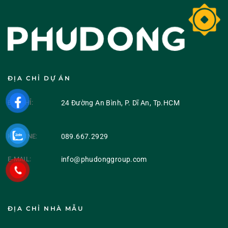
ĐỊA CHỈ DỰ ÁN
ĐỊA CHỈ:
24 Đường An Bình, P. Dĩ An, Tp.HCM
HOTLINE:
089.667.2929
E-MAIL:
info@phudonggroup.com
ĐỊA CHỈ NHÀ MẪU