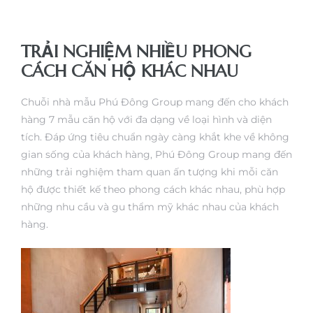
TRẢI NGHIỆM NHIỀU PHONG
CÁCH CĂN HỘ KHÁC NHAU
Chuỗi nhà mẫu Phú Đông Group mang đến cho khách
hàng 7 mẫu căn hộ với đa dạng về loại hình và diện
tích. Đáp ứng tiêu chuẩn ngày càng khắt khe về không
gian sống của khách hàng, Phú Đông Group mang đến
những trải nghiệm tham quan ấn tượng khi mỗi căn
hộ được thiết kế theo phong cách khác nhau, phù hợp
những nhu cầu và gu thẩm mỹ khác nhau của khách
hàng.