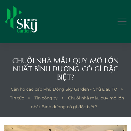
CHUỖI NHÀ MẪU QUY MÔ LỚN
ếp kín
NHẤT BÌNH DƯƠNG CÓ GÌ ĐẶC
BIỆT?
p kín 9-
Căn hộ cao cấp Phú Đông Sky Garden - Chủ Đầu Tư
>
Tin tức
>
Tin công ty
>
Chuỗi nhà mẫu quy mô lớn
nhất Bình dương có gì đặc biệt?
bếp mở