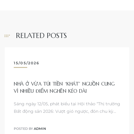
RELATED POSTS
15/05/2026
NHÀ Ở VỪA TÚI TIỀN “KHÁT” NGUỒN CUNG
VÌ NHIỀU ĐIỂM NGHẼN KÉO DÀI
Sáng ngày 12/05, phát biểu tại Hội thảo “Thị trường
Bất động sản 2026: Vượt gió ngược, đón chu kỳ…
POSTED BY
ADMIN