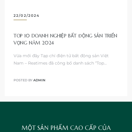
22/02/2024
TOP 10 DOANH NGHIỆP BẤT ĐỘNG SẢN TRIỂN
VỌNG NĂM 2024
Vừa mới đây Tạp chí điện tử bất động sản Việt
Nam – Reatimes đã công bố danh sách “Top…
POSTED BY
ADMIN
MỘT SẢN PHẨM CAO CẤP CỦA