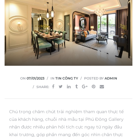
ON
07/01/2023
IN
TIN CÔNG TY
POSTED BY
ADMIN
SHARE:
Chú trọng chăm chút trải nghiệm tham quan thực tế
của khách hàng, chuỗi nhà mẫu tại Phú Đông Gallery
nhận được nhiều phản hồi tích cực ngay từ ngày đầu
khai trương, góp phần mang đến góc nhìn chân thực