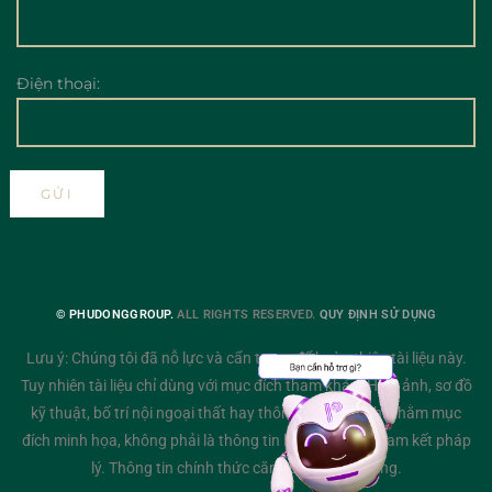
Điện thoại:
© PHUDONGGROUP.
ALL RIGHTS RESERVED.
QUY ĐỊNH SỬ DỤNG
Lưu ý: Chúng tôi đã nỗ lực và cẩn trọng để hoàn thiện tài liệu này.
Tuy nhiên tài liệu chỉ dùng với mục đích tham khảo. Hình ảnh, sơ đồ
kỹ thuật, bố trí nội ngoại thất hay thông tin mô tả chỉ nhằm mục
đích minh họa, không phải là thông tin hiện thực hay cam kết pháp
lý. Thông tin chính thức căn cứ trên hợp đồng.