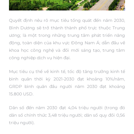
Quyết định nêu rõ mục tiêu tổng quát đến năm 2030,
Bình Dương sẽ trở thành thành phố trực thuộc Trung
ương; là một trong những trung tâm phát triển năng
động, toàn diện của khu vực Đông Nam Á; dẫn đầu về
khoa học công nghệ và đổi mới sáng tạo, trung tâm
công nghiệp dịch vụ hiện đại.
Mục tiêu cụ thể về kinh tế, tốc độ tăng trưởng kinh tế
bình quân thời kỳ 2021-2030 đạt khoảng 10%/năm,
GRDP bình quân đầu người năm 2030 đạt khoảng
15.800 USD.
Dân số đến năm 2030 đạt 4,04 triệu người (trong đó
dân số chính thức 3,48 triệu người; dân số quy đổi 0,56
triệu người).