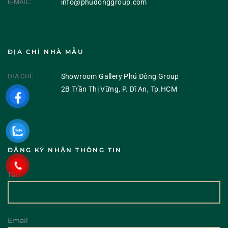
E-MAIL:
info@phudonggroup.com
ĐỊA CHỈ NHÀ MẪU
ĐỊA CHỈ:
Showroom Gallery Phú Đông Group
2B Trần Thị Vững, P. Dĩ An, Tp.HCM
ĐĂNG KÝ NHẬN THÔNG TIN
Tên
Email