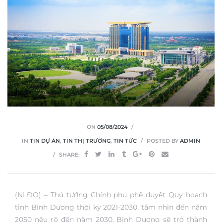
ON
05/08/2024
IN
TIN DỰ ÁN
,
TIN THỊ TRƯỜNG
,
TIN TỨC
POSTED BY
ADMIN
SHARE:
(NLĐO) – Thủ tướng Chính phủ phê duyệt Quy hoạch
tỉnh Bình Dương thời kỳ 2021-2030, tầm nhìn đến năm
2050 nêu rõ đến năm 2030, Bình Dương sẽ trở thành