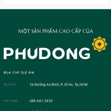
MỘT SẢN PHẨM CAO CẤP CỦA
ĐỊA CHỈ DỰ ÁN
ĐỊA CHỈ:
24 Đường An Bình, P. Dĩ An, Tp.HCM
HOTLINE:
089.667.2929