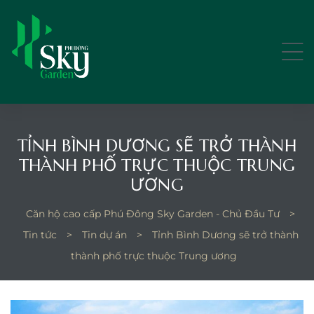
TỈNH BÌNH DƯƠNG SẼ TRỞ THÀNH
ếp kín
THÀNH PHỐ TRỰC THUỘC TRUNG
ƯƠNG
p kín 9-
Căn hộ cao cấp Phú Đông Sky Garden - Chủ Đầu Tư
>
Tin tức
>
Tin dự án
>
Tỉnh Bình Dương sẽ trở thành
thành phố trực thuộc Trung ương
bếp mở